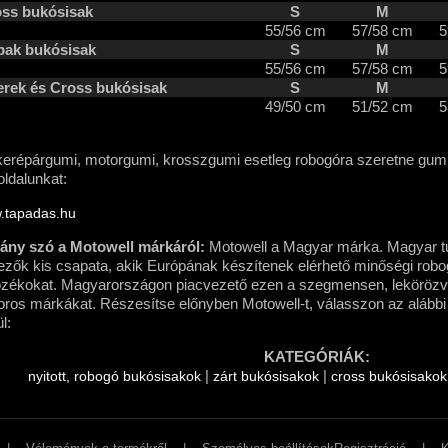
ss bukósisak
S
M
55/56 cm
57/58 cm
5
ak bukósisak
S
M
55/56 cm
57/58 cm
5
rek és Cross bukósisak
S
M
49/50 cm
51/52 cm
5
erépárgumi, motorgumi, krosszgumi esetleg robogóra szeretne gumit
oldalunkat:
.tapadas.hu
ány szó a Motowell márkáról:
Motowell a Magyar márka. Magyar tu
ezők kis csapata, akik Európának készítenek elérhető minőségi robo
ozékokat. Magyarországon piacvezető ezen a szegmensen, lekörözv
ros márkákat. Részesítse előnyben Motowell-t, válasszon az alábbi
l:
KATEGÓRIÁK:
|
|
nyitott, robogó bukósisakok
zárt bukósisakok
cross bukósisakok