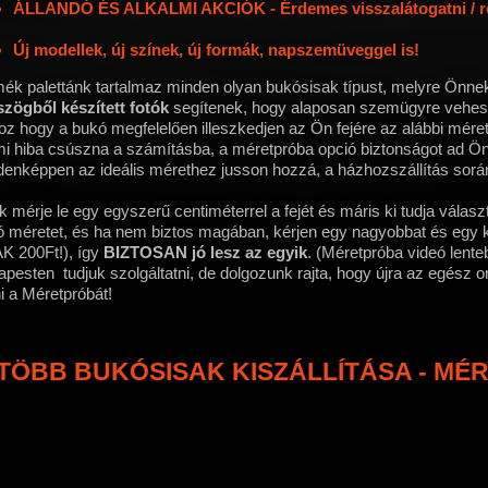
ÁLLANDÓ ÉS ALKALMI AKCIÓK - Érdemes visszalátogatni / reg
Új modellek, új színek, új formák, napszemüveggel is!
ék palettánk tartalmaz minden olyan bukósisak típust, melyre Önne
szögből készített fotók
segítenek, hogy alaposan szemügyre vehesse 
z hogy a bukó megfelelően illeszkedjen az Ön fejére az alábbi méret
i hiba csúszna a számításba, a méretpróba opció biztonságot ad Ö
enképpen az ideális mérethez jusson hozzá, a házhozszállítás sorá
 mérje le egy egyszerű centiméterrel a fejét és máris ki tudja válas
 méretet, és ha nem biztos magában, kérjen egy nagyobbat és egy kis
K 200Ft!), így
BIZTOSAN jó lesz az egyik
. (Méretpróba videó lente
pesten tudjuk szolgáltatni, de dolgozunk rajta, hogy újra az egész o
i a Méretpróbát!
TÖBB BUKÓSISAK KISZÁLLÍTÁSA - MÉ