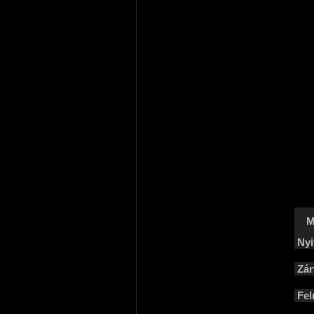
M
Nyi
Zár
Fel