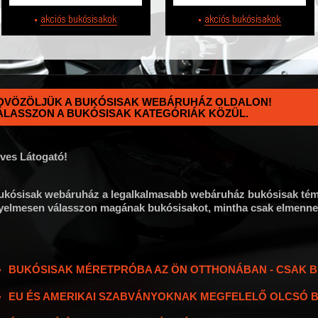
DVÖZÖLJÜK A BUKÓSISAK WEBÁRUHÁZ OLDALON!
ÁLASSZON A BUKÓSISAK KATEGÓRIÁK KÖZÜL.
ves Látogató!
ukósisak webáruház a legalkalmasabb webáruház bukósisak tém
yelmesen válasszon magának bukósisakot, mintha csak elmenne 
BUKÓSISAK MÉRETPRÓBA AZ ÖN OTTHONÁBAN - CSAK 
EU ÉS AMERIKAI SZABVÁNYOKNAK MEGFELELŐ OLCSÓ 