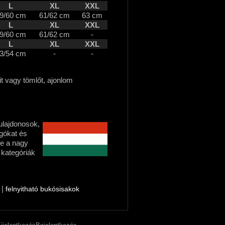
L
XL
XXL
9/60 cm
61/62 cm
63 cm
L
XL
XXL
9/60 cm
61/62 cm
-
L
XL
XXL
3/54 cm
-
-
 vagy tömlőt, ajonlom
lajdonosok,
gókat és
e a nagy
 kategóriák
|
felnyitható bukósisakok