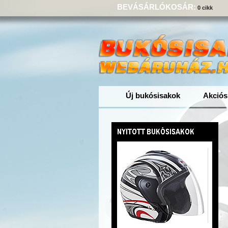
BEVÁSÁRLÓKOSÁR:
0 cikk
Új bukósisakok
Akciós