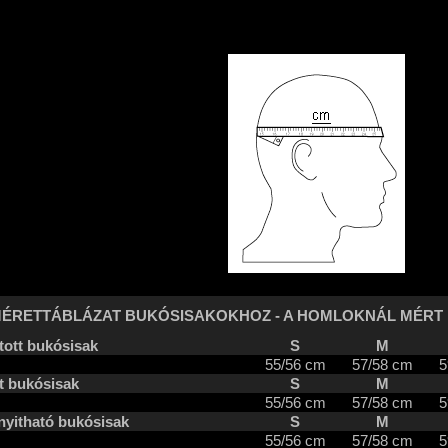
ÉRETTÁBLÁZAT BUKÓSISAKOKHOZ - A HOMLOKNÁL MÉRT
tott bukósisak
S
M
55/56 cm
57/58 cm
5
t bukósisak
S
M
55/56 cm
57/58 cm
5
nyitható bukósisak
S
M
55/56 cm
57/58 cm
5