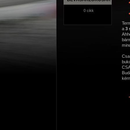
0 cikk
Term
a
3 
Ahho
bárm
mind
Csak
bukó
CSA
Buda
kérn