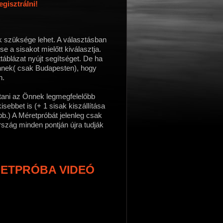
isztrálni!
k szüksége lehet. A választásban
a sisakot mielőtt kiválasztja.
táblázat nyújt segítséget. De ha
nnek( csak Budapesten), hogy
n.
ztani az Önnek legmegfelelőbb
ebbet is (+ 1 sisak kiszállítása
bb.) A Méretpróbát jelenleg csak
rszág minden pontján újra tudják
RETPRÓBA VIDEÓ