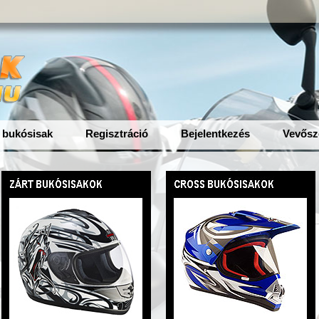
 bukósisak
Regisztráció
Bejelentkezés
Vevősz