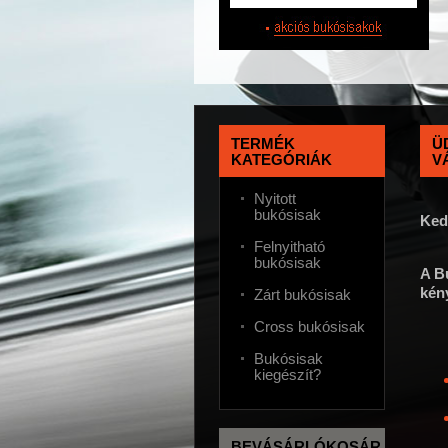
TERMÉK
Ü
KATEGÓRIÁK
V
Nyitott
bukósisak
Ked
Felnyitható
bukósisak
A B
kén
Zárt bukósisak
Cross bukósisak
Bukósisak
kiegészít?
BEVÁSÁRLÓKOSÁR