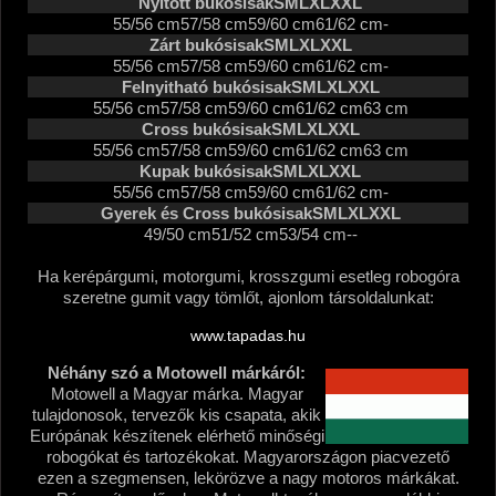
Nyitott bukósisak
S
M
L
XL
XXL
55/56 cm
57/58 cm
59/60 cm
61/62 cm
-
Zárt bukósisak
S
M
L
XL
XXL
55/56 cm
57/58 cm
59/60 cm
61/62 cm
-
Felnyitható bukósisak
S
M
L
XL
XXL
55/56 cm
57/58 cm
59/60 cm
61/62 cm
63 cm
Cross bukósisak
S
M
L
XL
XXL
55/56 cm
57/58 cm
59/60 cm
61/62 cm
63 cm
Kupak bukósisak
S
M
L
XL
XXL
55/56 cm
57/58 cm
59/60 cm
61/62 cm
-
Gyerek és Cross bukósisak
S
M
L
XL
XXL
49/50 cm
51/52 cm
53/54 cm
-
-
Ha kerépárgumi, motorgumi, krosszgumi esetleg robogóra
szeretne gumit vagy tömlőt, ajonlom társoldalunkat:
www.tapadas.hu
Néhány szó a Motowell márkáról:
Motowell a Magyar márka. Magyar
tulajdonosok, tervezők kis csapata, akik
Európának készítenek elérhető minőségi
robogókat és tartozékokat. Magyarországon piacvezető
ezen a szegmensen, lekörözve a nagy motoros márkákat.