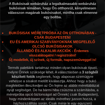
A Bukósisak webáruház a legalkalmasabb webáruház
bukósisak témában, hogy Ön otthonról, kényelmesen
válasszon magának bukósisakot, mintha csak elmenne
egy boltba.
BUKÓSISAK MÉRETPRÓBA AZ ÖN OTTHONÁBAN -
CSAK BUDAPESTEN!
EU ÉS AMERIKAI SZABVÁNYOKNAK MEGFELELŐ
OLCSÓ BUKÓSISAKOK
ÁLLANDÓ ÉS ALKALMI AKCIÓK - Érdemes
visszalátogatni / regisztrálni!
Új modellek, új színek, új formák, napszemüveggel is!
Termék palettánk tartalmaz minden olyan bukósisak típust,
melyre Önnek szüksége lehet. A választásban a
3 szögből
készített fotók
segítenek, hogy alaposan szemügyre
vehesse a sisakot mielőtt kiválasztja. Ahhoz hogy a bukó
megfelelően illeszkedjen az Ön fejére az alábbi mérettáblázat
nyújt segítséget. De ha bármi hiba csúszna a számításba, a
méretpróba opció biztonságot ad Önnek( csak Budapesten),
hogy mindenképpen az ideális mérethez jusson hozzá, a
házhozszállítás során.
Csak mérje le egy egyszerű