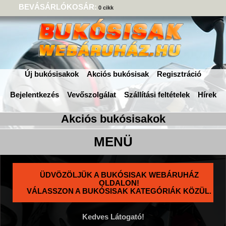
BEVÁSÁRLÓKOSÁR:
0 cikk
Új bukósisakok
Akciós bukósisak
Regisztráció
Bejelentkezés
Vevőszolgálat
Szállítási feltételek
Hírek
ÜDVÖZÖLJÜK A BUKÓSISAK WEBÁRUHÁZ
OLDALON!
VÁLASSZON A BUKÓSISAK KATEGÓRIÁK KÖZÜL.
Kedves Látogató!