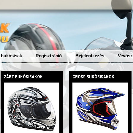
 bukósisak
Regisztráció
Bejelentkezés
Vevősz