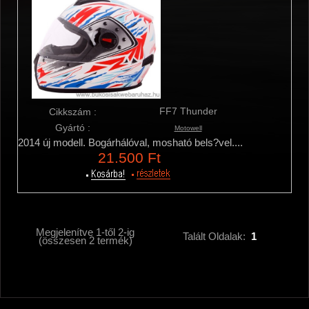
FF7 Thunder
Cikkszám :
Gyártó :
Motowell
2014 új modell. Bogárhálóval, mosható bels?vel....
21.500 Ft
Megjelenítve
1
-től
2
-ig
Talált Oldalak:
1
(összesen
2
termék)