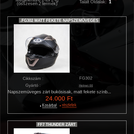
Talált Oldalak:
1
(összesen
2
termék)
.FG302 MATT FEKETE NAPSZEMÜVEGES
FG302
Cikkszám :
Gyártó :
Helmet 66
Napszemüveges zárt bukósisak, matt fekete színb...
24.000 Ft
FF7 THUNDER ZÁRT