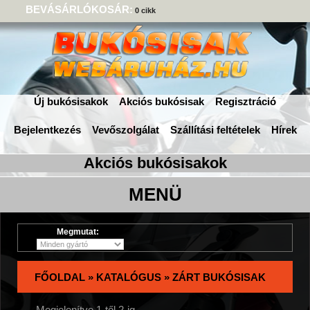
BEVÁSÁRLÓKOSÁR:
0 cikk
Új bukósisakok
Akciós bukósisak
Regisztráció
Bejelentkezés
Vevőszolgálat
Szállítási feltételek
Hírek
Megmutat:
FŐOLDAL
»
KATALÓGUS
»
ZÁRT BUKÓSISAK
Megjelenítve
1
-től
2
-ig