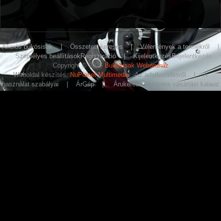
Akciós bukósisak
|
Összetett keresés
|
Vélemények a termékről
|
Személyes beállítások
Regisztráció
|
Kijelentkezés
Bejelentkezés
Copyright © 2026
Bukósisak Webáruház
Weboldal készítés:
NuPlanet Multimedia
Az adatkezelésről
|
A
használat szabályai
|
ÁrGép
|
Árukereso, a hiteles vásárlási kalauz