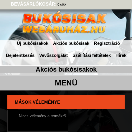
BEVÁSÁRLÓKOSÁR:
0 cikk
Új bukósisakok
Akciós bukósisak
Regisztráció
Bejelentkezés
Vevőszolgálat
Szállítási feltételek
Hírek
MÁSOK VÉLEMÉNYE
Nincs vélemény a termékről.