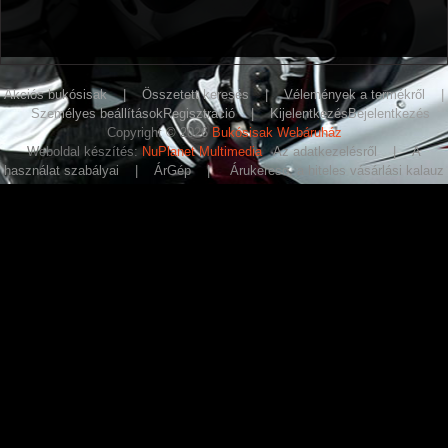
Akciós bukósisak
|
Összetett keresés
|
Vélemények a termékről
|
Személyes beállítások
Regisztráció
|
Kijelentkezés
Bejelentkezés
Copyright © 2026
Bukósisak Webáruház
Weboldal készítés:
NuPlanet Multimedia
Az adatkezelésről
|
A
használat szabályai
|
ÁrGép
|
Árukereso, a hiteles vásárlási kalauz