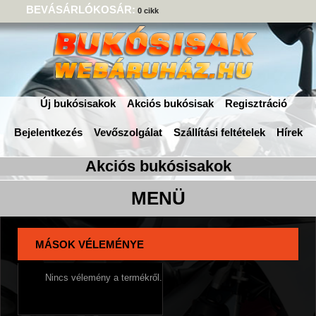
BEVÁSÁRLÓKOSÁR:
0 cikk
Új bukósisakok
Akciós bukósisak
Regisztráció
Bejelentkezés
Vevőszolgálat
Szállítási feltételek
Hírek
MÁSOK VÉLEMÉNYE
Nincs vélemény a termékről.