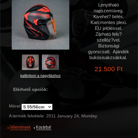
Lenyitható
napszemüveg.
Kivehet? bélés.
Karcmentes plexi.
EU jelöléssel.
Zárható fels?
szellöz?vel.
Biztonsági
gyorscsatt. Ajándék
bukósisakzsákkal.
21.500 Ft
kattintson a nagyításhoz
Elérhető opciók:
Méret:
A termék felvétele: 2011 January 24, Monday.