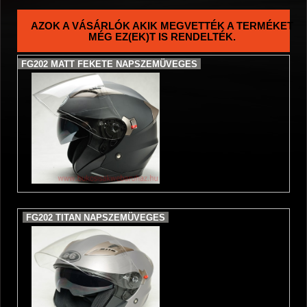
AZOK A VÁSÁRLÓK AKIK MEGVETTÉK A TERMÉKET
MÉG EZ(EK)T IS RENDELTÉK.
FG202 MATT FEKETE NAPSZEMÜVEGES
FG202 TITAN NAPSZEMÜVEGES