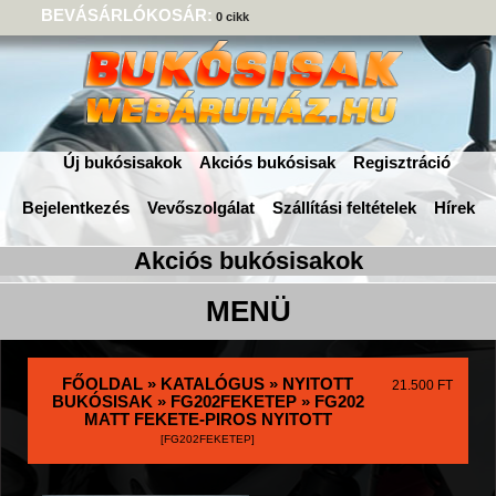
BEVÁSÁRLÓKOSÁR:
0 cikk
Új bukósisakok
Akciós bukósisak
Regisztráció
Bejelentkezés
Vevőszolgálat
Szállítási feltételek
Hírek
FŐOLDAL
»
KATALÓGUS
»
NYITOTT
21.500 FT
BUKÓSISAK
»
FG202FEKETEP
» FG202
MATT FEKETE-PIROS NYITOTT
[FG202FEKETEP]