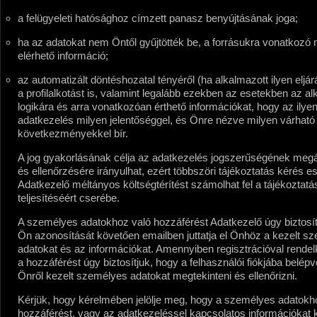
a felügyeleti hatósághoz címzett panasz benyújtásának joga;
ha az adatokat nem Öntől gyűjtötték be, a forrásukra vonatkozó
elérhető információ;
az automatizált döntéshozatal tényéről (ha alkalmazott ilyen eljár
a profilalkotást is, valamint legalább ezekben az esetekben az al
logikára és arra vonatkozóan érthető információkat, hogy az ilye
adatkezelés milyen jelentőséggel, és Önre nézve milyen várható
következményekkel bír.
A jog gyakorlásának célja az adatkezelés jogszerűségének megá
és ellenőrzésére irányulhat, ezért többszöri tájékoztatás kérés e
Adatkezelő méltányos költségtérítést számolhat fel a tájékoztatá
teljesítéséért cserébe.
A személyes adatokhoz való hozzáférést Adatkezelő úgy biztosít
Ön azonosítását követően emailben juttatja el Önhöz a kezelt s
adatokat és az információkat. Amennyiben regisztrációval rendel
a hozzáférést úgy biztosítjuk, hogy a felhasználói fiókjába belépv
Önről kezelt személyes adatokat megtekinteni és ellenőrizni.
Kérjük, hogy kérelmében jelölje meg, hogy a személyes adatokh
hozzáférést, vagy az adatkezeléssel kapcsolatos információkat k