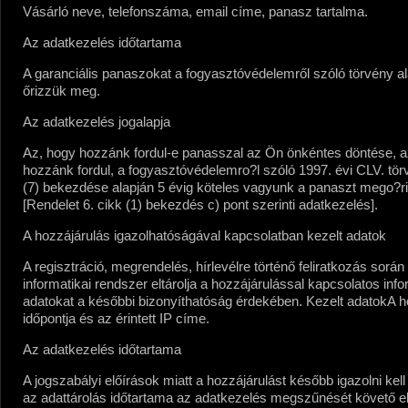
Vásárló neve, telefonszáma, email címe, panasz tartalma.
Az adatkezelés időtartama
A garanciális panaszokat a fogyasztóvédelemről szóló törvény al
őrizzük meg.
Az adatkezelés jogalapja
Az, hogy hozzánk fordul-e panasszal az Ön önkéntes döntése, 
hozzánk fordul, a fogyasztóvédelemro?l szóló 1997. évi CLV. tör
(7) bekezdése alapján 5 évig köteles vagyunk a panaszt mego?ri
[Rendelet 6. cikk (1) bekezdés c) pont szerinti adatkezelés].
A hozzájárulás igazolhatóságával kapcsolatban kezelt adatok
A regisztráció, megrendelés, hírlevélre történő feliratkozás során
informatikai rendszer eltárolja a hozzájárulással kapcsolatos info
adatokat a későbbi bizonyíthatóság érdekében.
Kezelt adatok
A h
időpontja és az érintett IP címe.
Az adatkezelés időtartama
A jogszabályi előírások miatt a hozzájárulást később igazolni kell 
az adattárolás időtartama az adatkezelés megszűnését követő el