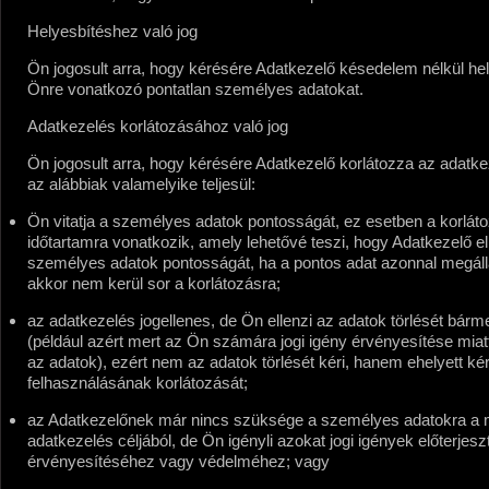
Helyesbítéshez való jog
Ön jogosult arra, hogy kérésére Adatkezelő késedelem nélkül he
Önre vonatkozó pontatlan személyes adatokat.
Adatkezelés korlátozásához való jog
Ön jogosult arra, hogy kérésére Adatkezelő korlátozza az adatke
az alábbiak valamelyike teljesül:
Ön vitatja a személyes adatok pontosságát, ez esetben a korláto
időtartamra vonatkozik, amely lehetővé teszi, hogy Adatkezelő el
személyes adatok pontosságát, ha a pontos adat azonnal megáll
akkor nem kerül sor a korlátozásra;
az adatkezelés jogellenes, de Ön ellenzi az adatok törlését bárm
(például azért mert az Ön számára jogi igény érvényesítése miat
az adatok), ezért nem az adatok törlését kéri, hanem ehelyett ké
felhasználásának korlátozását;
az Adatkezelőnek már nincs szüksége a személyes adatokra a m
adatkezelés céljából, de Ön igényli azokat jogi igények előterjes
érvényesítéséhez vagy védelméhez; vagy