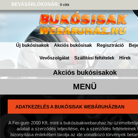
BEVÁSÁRLÓKOSÁR:
0 cikk
Új bukósisakok
Akciós bukósisak
Regisztráció
Beje
Vevőszolgálat
Szállítási feltételek
Hírek
ADATKEZELÉS A BUKÓSISAK WEBÁRUHÁZBAN
A Fer-gum 2000 Kft. mint a bukósisakwebaruhaz.hu üzemeltetőj
adatait a szerződés teljesítése, és a szerződés feltételeinek
bizonyítása érdekében tárolja az ide vonatkozó törvények betar