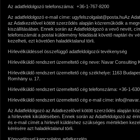
Az adatfeldolgozó telefonszáma:
+36-1-767-8200
Az adatfeldolgozó e-mail címe:
ugyfelszolgalat@posta.hu
Az Adat
az Adatkezelővel kötött szerződés alapján közreműködik a megr
kiszállításában. Ennek során az Adatfeldolgozó a vevő nevét, cí
telefonszámát a postai küldemény feladását követő naptári év vé
kezelheti, ezt követően haladéktalanul törli.
Hírlevélküldéssel összefüggő adatfeldolgozói tevékenység
Hírlevélküldő rendszert üzemeltető cég neve:
Navar Consulting K
Hírlevélküldő rendszert üzemeltető cég székhelye:
1163 Budape
Romhány u. 17.
Hírlevélküldő rendszert üzemeltető cég telefonszáma:
+36-1-630
Hírlevélküldő rendszert üzemeltető cég e-mail címe:
info@navar
Az Adatfeldolgozó az Adatkezelővel kötött szerződés alapján k
a hírlevelek kiküldésében. Ennek során az Adatfeldolgozó az érin
és e-mail címét a hírlevél küldéshez szükséges mértékben kezeli,
kérésére azt haladéktalanul törli.
Könyveléssel kapcsolatos adatkezelés