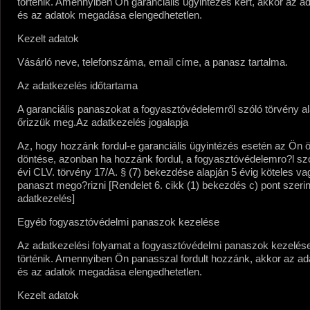
történik. Amennyiben Ön garanciális ügyintézés kért, akkor az a
és az adatok megadása elengedhetetlen.
Kezelt adatok
Vásárló neve, telefonszáma, email címe, a panasz tartalma.
Az adatkezelés időtartama
A garanciális panaszokat a fogyasztóvédelemről szóló törvény al
őrizzük meg.
Az adatkezelés jogalapja
Az, hogy hozzánk fordul-e garanciális ügyintézés esetén az Ön 
döntése, azonban ha hozzánk fordul, a fogyasztóvédelemro?l sz
évi CLV. törvény 17/A. § (7) bekezdése alapján 5 évig köteles v
panaszt mego?rizni [Rendelet 6. cikk (1) bekezdés c) pont szerin
adatkezelés]
Egyéb fogyasztóvédelmi panaszok kezelése
Az adatkezelési folyamat a fogyasztóvédelmi panaszok kezelés
történik. Amennyiben Ön panasszal fordult hozzánk, akkor az ad
és az adatok megadása elengedhetetlen.
Kezelt adatok