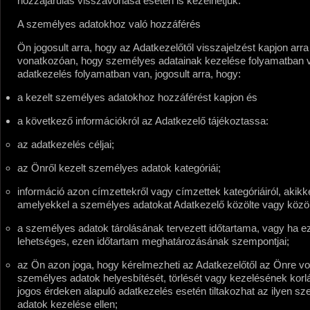
hozzájárulás visszavonása esetén is kezelhetjük.
A személyes adatokhoz való hozzáférés
Ön jogosult arra, hogy az Adatkezelőtől visszajelzést kapjon arra
vonatkozóan, hogy személyes adatainak kezelése folyamatban v
adatkezelés folyamatban van, jogosult arra, hogy:
a kezelt személyes adatokhoz hozzáférést kapjon és
a következő információkról az Adatkezelő tájékoztassa:
az adatkezelés céljai;
az Önről kezelt személyes adatok kategóriái;
információ azon címzettekről vagy címzettek kategóriáiról, akikkel
amelyekkel a személyes adatokat Adatkezelő közölte vagy közöln
a személyes adatok tárolásának tervezett időtartama, vagy ha 
lehetséges, ezen időtartam meghatározásának szempontjai;
az Ön azon joga, hogy kérelmezheti az Adatkezelőtől az Önre v
személyes adatok helyesbítését, törlését vagy kezelésének korl
jogos érdeken alapuló adatkezelés esetén tiltakozhat az ilyen s
adatok kezelése ellen;