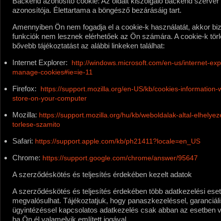
Backend azonosító cookie:
Az oldalt kiszolgáló backend szerver
azonosítója. Élettartama a böngésző bezárásáig tart.
Amennyiben Ön nem fogadja el a cookie-k használatát, akkor bi
funkciók nem lesznek elérhetőek az Ön számára. A cookie-k törl
bővebb tájékoztatást az alábbi linkeken találhat:
Internet Explorer:
http://windows.microsoft.com/en-us/internet-exp
manage-cookies#ie=ie-11
Firefox:
https://support.mozilla.org/en-US/kb/cookies-information-
store-on-your-computer
Mozilla:
https://support.mozilla.org/hu/kb/weboldalak-altal-elhelyeze
torlese-szamito
Safari:
https://support.apple.com/kb/ph21411?locale=en_US
Chrome:
https://support.google.com/chrome/answer/95647
A szerződéskötés és teljesítés érdekében kezelt adatok
A szerződéskötés és teljesítés érdekében több adatkezelési eset
megvalósulhat. Tájékoztatjuk, hogy panaszkezeléssel, garanciál
ügyintézéssel kapcsolatos adatkezelés csak abban az esetben v
ha Ön él valamelyik említett jogával.