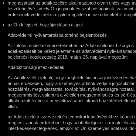
meghozatalát az adatkezelőre alkalmazandó olyan uniós vagy tag
teszi lehetővé, amely Ön jogainak és szabadságainak, valamint 
érdekeinek védelmét szolgáló megfelelő intézkedéseket is megáll
az Ön kifejezett hozzájárulásán alapul.
Adatvédelmi nyilvántartásba történő bejelentkezés
Az Infotv. rendelkezései értelmében az Adatkezelőnek bizonyos
adatkezeléseit be kellett jelentenie az adatvédelmi nyilvántartásb
bejelentési kötelezettség 2018. május 25. napjával megszűnt.
Adatbiztonsági intézkedések
Az Adatkezelő kijelenti, hogy megfelelő biztonsági intézkedéseke
annak érdekében, hogy a személyes adatok védje a jogosulatlan
hozzáférés, megváltoztatás, továbbítás, nyilvánosságra hozatal, 
megsemmisítés, valamint a véletlen megsemmisülés és sérülés,
alkalmazott technika megváltozásából fakadó hozzáférhetetlenn
ellen.
az Adatkezelő a szervezeti és technikai lehetőségekhez képest 
megtesz annak érdekében, hogy adatfeldolgozói is megfelelő ada
intézkedéseket tegyenek, amikor az Ön személyes adataival do