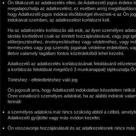
Ön tiltakozott az adatkezelés ellen, de Adatkezelő jogos érdeke i
megalapozhatja az adatkezelést, ez esetben amíg megállapításr
hogy Adatkezelő jogos indokai elsőbbséget élveznek-e az Ön jo
indokaival szemben, az adatkezelést korlátozni kell.
Ha az adatkezelés korlátozás alá esik, az ilyen személyes adato
tárolás kivételével csak az érintett hozzájárulásával, vagy jogi i
előterjesztéséhez, érvényesítéséhez vagy védelméhez, vagy m
természetes vagy jogi személy jogainak védelme érdekében, va
illetve valamely tagállam fontos közérdekéből lehet kezelni.
Adatkezelő az adatkezelés korlátozásának feloldásáról előzetese
a korlátozás feloldását megelőző 3 munkanappal) tájékoztatja Ön
Törléshez - elfeledtetéshez való jog
Ön jogosult arra, hogy Adatkezelő indokolatlan késedelem nélkül 
Önre vonatkozó személyes adatokat, ha az alábbi indokok valam
fennáll:
a személyes adatokra már nincs szükség abból a célból, amelyb
Adatkezelő gyűjtötte vagy más módon kezelte;
Ön visszavonja hozzájárulását és az adatkezelésnek nincs más 