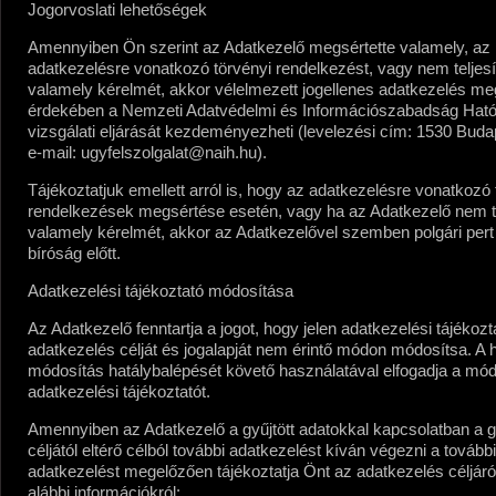
Jogorvoslati lehetőségek
Amennyiben Ön szerint az Adatkezelő megsértette valamely, az
adatkezelésre vonatkozó törvényi rendelkezést, vagy nem teljesí
valamely kérelmét, akkor vélelmezett jogellenes adatkezelés m
érdekében a Nemzeti Adatvédelmi és Információszabadság Hat
vizsgálati eljárását kezdeményezheti (levelezési cím: 1530 Budape
e-mail: ugyfelszolgalat@naih.hu).
Tájékoztatjuk emellett arról is, hogy az adatkezelésre vonatkozó 
rendelkezések megsértése esetén, vagy ha az Adatkezelő nem te
valamely kérelmét, akkor az Adatkezelővel szemben polgári pert 
bíróság előtt.
Adatkezelési tájékoztató módosítása
Az Adatkezelő fenntartja a jogot, hogy jelen adatkezelési tájékozt
adatkezelés célját és jogalapját nem érintő módon módosítsa. A 
módosítás hatálybalépését követő használatával elfogadja a mód
adatkezelési tájékoztatót.
Amennyiben az Adatkezelő a gyűjtött adatokkal kapcsolatban a 
céljától eltérő célból további adatkezelést kíván végezni a további
adatkezelést megelőzően tájékoztatja Önt az adatkezelés céljáró
alábbi információkról: