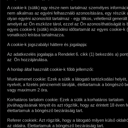
A cookie-k (sütik) egy része nem tartalmaz személyes informáci
nem alkalmas az egyéni felhasználó azonosítására, egy részük
olyan egyéni azonosítót tartalmaz - egy titkos, véletlenül generál
amelyet az Ön eszköze tárol, ezzel az Ön azonosíthatóságát is bi
egyes cookie-k (sütik) működési időtartamát az egyes cookie-k (
vonatkozó leírása tartalmazza.
A cookie-k jogszabályi háttere és jogalapja:
Az adatkezelés jogalapja a Rendelet 6. cikk (1) bekezdés a) pont
az Ön hozzájárulása.
A honlap által használt cookie-k főbb jellemzői:
Munkamenet cookie:
Ezek a sütik a látogató tartózkodási helyét
nyelvét, a fizetés pénznemét tárolják, élettartamuk a böngésző 
vagy maximum 2 óra.
Korhatáros tartalom cookie:
Ezek a sütik a korhatáros tartalom
jóváhagyásának tényét és azt rögzítik, hogy az érintett 18 éven fel
élettartamuk a böngésző bezárásáig tart.
Referer cookiek:
Azt rögzítik, hogy a látogató milyen külső oldalró
az oldalra. Élettartamuk a böngésző bezárásáig tart.