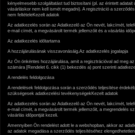
kényelmesebb szolgáltatást tud biztosítani (pl. az érintett adatait 
vásárláskor nem kell ismét megadni)
.
A regisztráció a szerződé
nem feltétele
Kezelt adatok
Az adatkezelés során az Adatkezelő az Ön nevét, lakcímét, tele
e-mail címét, a megvásárolt termék jellemzőit és a vásárlás időpo
Az adatkezelés időtartama
A hozzájárulásának visszavonásáig.
Az adatkezelés jogalapja
Az Ön önkéntes hozzájárulása, amit a regisztrációval ad meg az
számára [Rendelet 6. cikk (1) bekezdés a) pont szerinti adatkeze
A rendelés feldolgozása
A rendelések feldolgozása során a szerződés teljesítése érdeké
szükségesek adatkezelési tevékenységek
Kezelt adatok
Az adatkezelés során az Adatkezelő az Ön nevét, lakcímét, tele
e-mail címét, a megvásárolt termék jellemzőit, a megrendelés s
vásárlás időpontját kezeli.
Amennyiben Ön rendelést adott le a webshopban, akkor az adat
az adatok megadása a szerződés teljesítéséhez elengedhetetlen