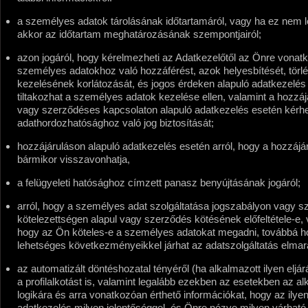
a személyes adatok tárolásának időtartamáról, vagy ha ez nem 
akkor az időtartam meghatározásának szempontjairól;
azon jogáról, hogy kérelmezheti az Adatkezelőtől az Önre vonat
személyes adatokhoz való hozzáférést, azok helyesbítését, törl
kezelésének korlátozását,
és jogos érdeken alapuló adatkezelés
tiltakozhat a személyes adatok kezelése ellen, valamint a hozzáj
vagy szerződéses kapcsolaton alapuló adatkezelés esetén kérhe
adathordozhatósághoz való jog biztosítását;
hozzájáruláson alapuló adatkezelés esetén arról, hogy a hozzájá
bármikor visszavonhatja,
a felügyeleti hatósághoz címzett panasz benyújtásának jogáról;
arról, hogy a személyes adat szolgáltatása jogszabályon vagy 
kötelezettségen alapul vagy szerződés kötésének előfeltétele-e, 
hogy az Ön köteles-e a személyes adatokat megadni, továbbá h
lehetséges következményeikkel járhat az adatszolgáltatás elma
az automatizált döntéshozatal tényéről (ha alkalmazott ilyen eljár
a profilalkotást is, valamint legalább ezekben az esetekben az al
logikára és arra vonatkozóan érthető információkat, hogy az ilye
adatkezelés milyen jelentőséggel, és Önre nézve milyen várható