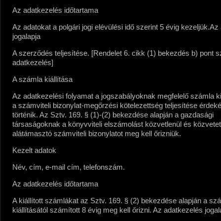
Az adatkezelés időtartama
Az adatokat a polgári jogi elévülési idő szerint 5 évig kezeljük.
Az 
jogalapja
A szerződés teljesítése. [Rendelet 6. cikk (1) bekezdés b) pont sz
adatkezelés]
A számla kiállítása
Az adatkezelési folyamat a jogszabályoknak megfelelő számla kiá
a számviteli bizonylat-megőrzési kötelezettség teljesítése érdek
történik. Az Sztv. 169. § (1)-(2) bekezdése alapján a gazdasági
társaságoknak a könyvviteli elszámolást közvetlenül és közvetet
alátámasztó számviteli bizonylatot meg kell őrizniük.
Kezelt adatok
Név, cím, e-mail cím, telefonszám.
Az adatkezelés időtartama
A kiállított számlákat az Sztv. 169. § (2) bekezdése alapján a sz
kiállításától számított 8 évig meg kell őrizni.
Az adatkezelés jogal