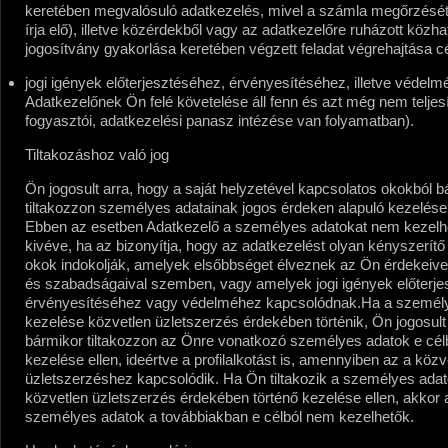
keretében megvalósuló adatkezelés, mivel a számla megőrzését
írja elő), illetve közérdekből vagy az adatkezelőre ruházott közha
jogosítvány gyakorlása keretében végzett feladat végrehajtása cé
jogi igények előterjesztéséhez, érvényesítéséhez, illetve védelmé
Adatkezelőnek Ön felé követelése áll fenn és azt még nem teljesí
fogyasztói, adatkezelési panasz intézése van folyamatban).
Tiltakozáshoz való jog
Ön jogosult arra, hogy a saját helyzetével kapcsolatos okokból b
tiltakozzon személyes adatainak jogos érdeken alapuló kezelése 
Ebben az esetben Adatkezelő a személyes adatokat nem kezelhe
kivéve, ha az bizonyítja, hogy az adatkezelést olyan kényszerítő
okok indokolják, amelyek elsőbbséget élveznek az Ön érdekeivel,
és szabadságaival szemben, vagy amelyek jogi igények előterje
érvényesítéséhez vagy védelméhez kapcsolódnak.
Ha a személ
kezelése közvetlen üzletszerzés érdekében történik, Ön jogosult
bármikor tiltakozzon az Önre vonatkozó személyes adatok e célb
kezelése ellen, ideértve a profilalkotást is, amennyiben az a közv
üzletszerzéshez kapcsolódik. Ha Ön tiltakozik a személyes ada
közvetlen üzletszerzés érdekében történő kezelése ellen, akkor 
személyes adatok a továbbiakban e célból nem kezelhetők.