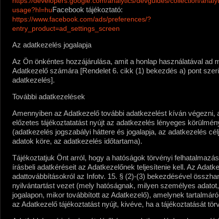
https://developers.google.com/analytics/devguides/collection/analyt
Facebook tájékoztató:
usage?hl=hu
https://www.facebook.com/ads/preferences/?
entry_product=ad_settings_screen
Az adatkezelés jogalapja
Az Ön önkéntes hozzájárulása, amit a honlap használatával ad 
Adatkezelő számára [Rendelet 6. cikk (1) bekezdés a) pont szeri
adatkezelés].
További adatkezelések
Amennyiben az Adatkezelő további adatkezelést kíván végezni, 
előzetes tájékoztatatást nyújt az adatkezelés lényeges körülmény
(adatkezelés jogszabályi háttere és jogalapja, az adatkezelés célj
adatok köre, az adatkezelés időtartama).
Tájékoztatjuk Önt arról, hogy a hatóságok törvényi felhatalmazás
írásbeli adatkéréseit az Adatkezelőnek teljesítenie kell. Az Adatk
adattovábbításokról az Infotv. 15. § (2)-(3) bekezdésével összh
nyilvántartást vezet (mely hatóságnak, milyen személyes adatot,
jogalapon, mikor továbbított az Adatkezelő), amelynek tartalmáró
az Adatkezelő tájékoztatást nyújt, kivéve, ha a tájékoztatását tör