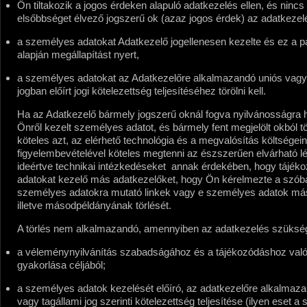
Ön tiltakozik a jogos érdeken alapuló adatkezelés ellen, és nincs
elsőbbséget élvező jogszerű ok (azaz jogos érdek) az adatkezel
a személyes adatokat Adatkezelő jogellenesen kezelte és ez a 
alapján megállapítást nyert,
a személyes adatokat az Adatkezelőre alkalmazandó uniós vagy 
jogban előírt jogi kötelezettség teljesítéséhez törölni kell.
Ha az Adatkezelő bármely jogszerű oknál fogva nyilvánosságra 
Önről kezelt személyes adatot, és bármely fent megjelölt okból tö
köteles azt, az elérhető technológia és a megvalósítás költségei
figyelembevételével köteles megtenni az észszerűen elvárható lé
ideértve technikai intézkedéseket  annak érdekében, hogy tájék
adatokat kezelő más adatkezelőket, hogy Ön kérelmezte a szób
személyes adatokra mutató linkek vagy e személyes adatok má
illetve másodpéldányának törlését.
A törlés nem alkalmazandó, amennyiben az adatkezelés szüksé
a véleménynyilvánítás szabadságához és a tájékozódáshoz való
gyakorlása céljából;
a személyes adatok kezelését előíró, az adatkezelőre alkalmaz
vagy tagállami jog szerinti kötelezettség teljesítése (ilyen eset 