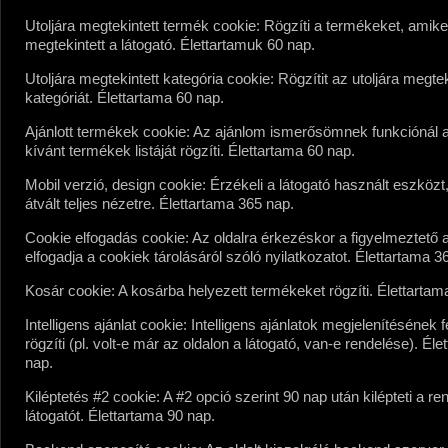
Utoljára megtekintett termék cookie:
Rögzíti a termékeket, amiket
megtekintett a látogató. Élettartamuk 60 nap.
Utoljára megtekintett kategória cookie:
Rögzítit az utoljára megtek
kategóriát. Élettartama 60 nap.
Ajánlott termékek cookie:
Az ajánlom ismerősömnek funkciónál a
kívánt termékek listáját rögzíti. Élettartama 60 nap.
Mobil verzió, design cookie:
Érzékeli a látogató használt eszközt
átvált teljes nézetre. Élettartama 365 nap.
Cookie elfogadás cookie:
Az oldalra érkezéskor a figyelmeztető 
elfogadja a cookiek tárolásáról szóló nyilatkozatot. Élettartama 3
Kosár cookie:
A kosárba helyezett termékeket rögzíti. Élettartam
Intelligens ajánlat cookie:
Intelligens ajánlatok megjelenítésének fe
rögzíti (pl. volt-e már az oldalon a látogató, van-e rendelése). Él
nap.
Kiléptetés #2 cookie:
A #2 opció szerint 90 nap után kilépteti a re
látogatót. Élettartama 90 nap.