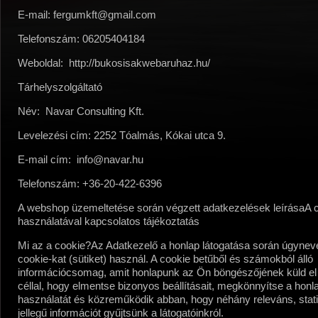
E-mail:
fergumkft@gmail.com
Telefonszám:
06205404184
Weboldal:
http://bukosisakwebaruhaz.hu/
Tárhelyszolgáltató
Név:
Navar Consulting Kft.
Levelezési cím:
2252 Tóalmás, Kókai utca 9.
E-mail cím:
info@navar.hu
Telefonszám:
+36-20-422-6396
A webshop üzemeltetése során végzett adatkezelések leírása
A 
használatával kapcsolatos tájékoztatás
Mi az a cookie?
Az Adatkezelő a honlap látogatása során úgynev
cookie-kat (sütiket) használ. A cookie betűből és számokból álló
információcsomag, amit honlapunk az Ön böngészőjének küld el
céllal, hogy elmentse bizonyos beállításait, megkönnyítse a hon
használatát és közreműködik abban, hogy néhány releváns, stati
jellegű információt gyűjtsünk a látogatóinkról.