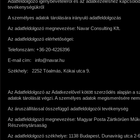
Adatfeldolgozó igénybevételéről és az adatkezeléshez kapcsoló
tevékenységükről
A személyes adatok tárolására irányuló adatfeldolgozás
Az adatfeldolgozó megnevezése:
Navar Consulting Kft.
Az adatfeldolgozó elérhetőségei:
Telefonszám:
+36-20-4226396
E-mail cím:
info@navar.hu
Székhely:
2252 Tóalmás, Kókai utca 9.
Az Adatfeldolgozó az Adatkezelővel kötött szerződés alapján a 
adatok tárolását végzi. A személyes adatok megismerésére nem 
Az áruszállítással összefüggő adatfeldolgozói tevékenység
Az adatfeldolgozó megnevezése:
Magyar Posta Zártkörűen Műk
Részvénytársaság
Az adatfeldolgozó székhelye:
1138 Budapest, Dunavirág utca 2-6