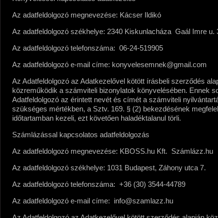
Az adatfeldolgozó megnevezése:
Kácser Ildikó
Az adatfeldolgozó székhelye:
2340 Kiskunlacháza Gaál Imre u. 
Az adatfeldolgozó telefonszáma:
06-24-519905
Az adatfeldolgozó e-mail címe:
konyvelesemnek@gmail.com
Az Adatfeldolgozó az Adatkezelővel kötött írásbeli szerződés ala
közreműködik a számviteli bizonylatok könyvelésében. Ennek s
Adatfeldolgozó az érintett nevét és címét a számviteli nyilvántar
szükséges mértékben, a Sztv. 169. § (2) bekezdésének megfele
időtartamban kezeli, ezt követően haladéktalanul törli.
Számlázással kapcsolatos adatfeldolgozás
Az adatfeldolgozó megnevezése:
KBOSS.hu Kft. Számlázz.hu
Az adatfeldolgozó székhelye:
1031 Budapest, Záhony utca 7.
Az adatfeldolgozó telefonszáma:
+36 (30) 3544-44789
Az adatfeldolgozó e-mail címe:
info@szamlazz.hu
Az Adatfeldolgozó az Adatkezelővel kötött szerződés alapján k