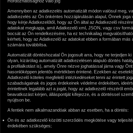
Hordozhatósághoz való jog
Amennyiben az adatkezelés automatizált módon valósul meg, v
adatkezelés az Ön önkéntes hozzájárulásán alapul, Önnek joga v
hogy kérje Adatkezelőtől, hogy az Ön által az Adatkezelő részér
adatokat megkapja, amit Adatkezelő xml, JSON, vagy csv form
bocsát az Ön rendelkezésére, ha ez technikailag megvalósítható
kérheti, hogy az Adatkezelő az adatokat ebben a formában más 
számára továbbítsa.
Automatizált döntéshozatal
Ön jogosult arra, hogy ne terjedjen k
olyan, kizárólag automatizált adatkezelésen alapuló döntés hatály
a profilalkotást is), amely Önre nézve joghatással járna vagy Önt
hasonlóképpen jelentős mértékben érintené. Ezekben az esetek
Adatkezelő köteles
megfelelő intézkedéseket tenni az érintett jog
szabadságainak és jogos érdekeinek védelme érdekében, ideért
érintettnek legalább azt a jogát, hogy az adatkezelő részéről emb
beavatkozást kérjen, álláspontját kifejezze, és a döntéssel szem
nyújtson be.
A fentiek nem alkalmazandóak abban az esetben, ha a döntés:
Ön és az adatkezelő közötti szerződés megkötése vagy teljesít
érdekében szükséges;