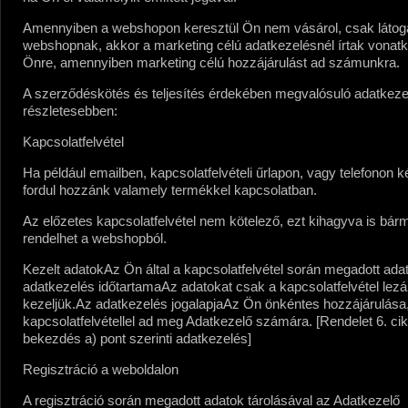
Amennyiben a webshopon keresztül Ön nem vásárol, csak látoga
webshopnak, akkor a marketing célú adatkezelésnél írtak vonat
Önre, amennyiben marketing célú hozzájárulást ad számunkra.
A szerződéskötés és teljesítés érdekében megvalósuló adatkez
részletesebben:
Kapcsolatfelvétel
Ha például emailben, kapcsolatfelvételi űrlapon, vagy telefonon k
fordul hozzánk valamely termékkel kapcsolatban.
Az előzetes kapcsolatfelvétel nem kötelező, ezt kihagyva is bár
rendelhet a webshopból.
Kezelt adatok
Az Ön által a kapcsolatfelvétel során megadott ada
adatkezelés időtartama
Az adatokat csak a kapcsolatfelvétel lezár
kezeljük.
Az adatkezelés jogalapja
Az Ön önkéntes hozzájárulása,
kapcsolatfelvétellel ad meg Adatkezelő számára. [Rendelet 6. cik
bekezdés a) pont szerinti adatkezelés]
Regisztráció a weboldalon
A regisztráció során megadott adatok tárolásával az Adatkezelő