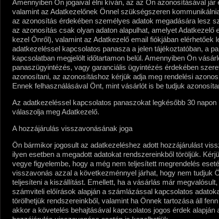
Amennyiben Ön jogaival élni kíván, az az Ön azonosításával jár 
valamint az Adatkezelőnek Önnel szükségszeren kommunikálnia 
az azonosítás érdekében személyes adatok megadására lesz s
az azonosítás csak olyan adaton alapulhat, amelyet Adatkezelő 
kezel Önről), valamint az Adatkezelő email fiókjában elérhetőek 
adatkezeléssel kapcsolatos panasza a jelen tájékoztatóban, a p
kapcsolatban megjelölt időtartamon belül. Amennyiben Ön vásárl
panaszügyintézés, vagy garanciális ügyintézés érdekében szer
azonosítani, az azonosításhoz kérjük adja meg rendelési azonosít
Ennek felhasználásával Önt, mint vásárlót is be tudjuk azonosítan
Az adatkezeléssel kapcsolatos panaszokat legkésőbb 30 napon 
válaszolja meg Adatkezelő.
A hozzájárulás visszavonásának joga
Ön bármikor jogosult az adatkezeléshez adott hozzájárulást viss
ilyen esetben a megadott adatokat rendszereinkből töröljük. Kér
vegye figyelembe, hogy a még nem teljesített megrendelés eset
visszavonás azzal a következménnyel járhat, hogy nem tudjuk Ö
teljesíteni a kiszállítást. Emellett, ha a vásárlás már megvalósult,
számviteli előírások alapján a számlázással kapcsolatos adatok
törölhetjük rendszereinkből, valamint ha Önnek tartozása áll fenn
akkor a követelés behajtásával kapcsolatos jogos érdek alapján a