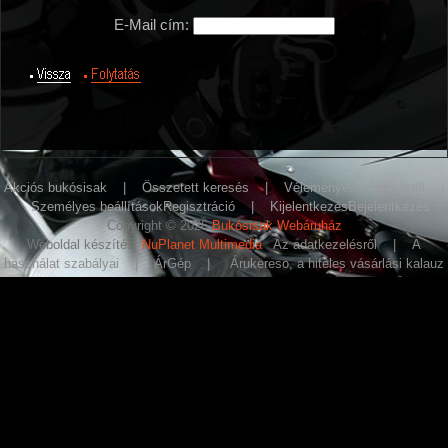
E-Mail cím:
Akciós bukósisak
|
Összetett keresés
|
Vélemények a termékről
|
Személyes beállítások
Regisztráció
|
Kijelentkezés
Bejelentkezés
Copyright © 2026
Bukósisak Webáruház
Weboldal készítés:
NuPlanet Multimedia
Az adatkezelésről
|
A
használat szabályai
|
ÁrGép
|
Árukereso, a hiteles vásárlási kalauz