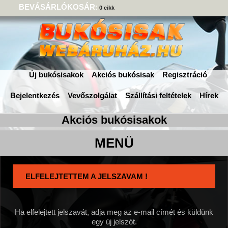
BEVÁSÁRLÓKOSÁR:
0 cikk
Új bukósisakok
Akciós bukósisak
Regisztráció
Bejelentkezés
Vevőszolgálat
Szállítási feltételek
Hírek
ELFELEJTETTEM A JELSZAVAM !
Ha elfelejtett jelszavát, adja meg az e-mail címét és küldünk
egy új jelszót.