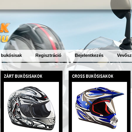
 bukósisak
Regisztráció
Bejelentkezés
Vevősz