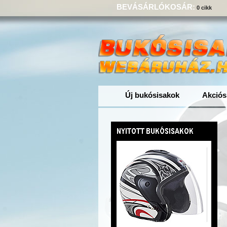
BEVÁSÁRLÓKOSÁR:
0 cikk
Új bukósisakok
Akciós