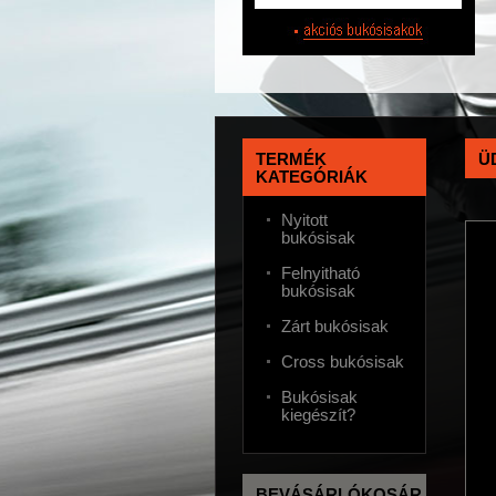
TERMÉK
Ü
KATEGÓRIÁK
Nyitott
bukósisak
Felnyitható
bukósisak
Zárt bukósisak
Cross bukósisak
Bukósisak
kiegészít?
BEVÁSÁRLÓKOSÁR