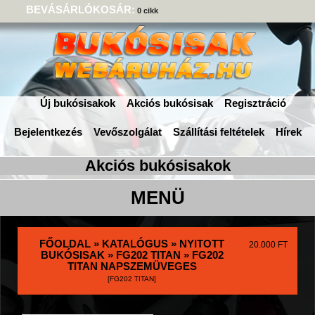
BEVÁSÁRLÓKOSÁR:
0 cikk
Új bukósisakok
Akciós bukósisak
Regisztráció
Bejelentkezés
Vevőszolgálat
Szállítási feltételek
Hírek
FŐOLDAL
»
KATALÓGUS
»
NYITOTT
20.000 FT
BUKÓSISAK
»
FG202 TITAN
» FG202
TITAN NAPSZEMÜVEGES
[FG202 TITAN]