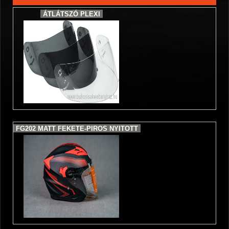
ÁTLÁTSZÓ PLEXI
FG202 MATT FEKETE-PIROS NYITOTT