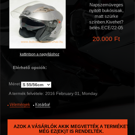
Napszemüveges
nyitott bukósisak,
matt szürke
színben.Kivehet?
bélés.ECE/22-05
20.000 Ft
kattintson a nagyításhoz
Elérhető opciók:
Méret:
A termék felvétele: 2016 February 01, Monday.
AZOK A VÁSÁRLÓK AKIK MEGVETTÉK A TERMÉKET
MÉG EZ(EK)T IS RENDELTÉK.