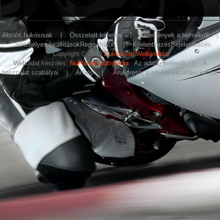
Akciós bukósisak
|
Összetett keresés
|
Vélemények a termékről
|
Személyes beállítások
Regisztráció
|
Kijelentkezés
Bejelentkezés
Copyright © 2026
Bukósisak Webáruház
Weboldal készítés:
NuPlanet Multimedia
Az adatkezelésről
|
A
használat szabályai
|
ÁrGép
|
Árukereso, a hiteles vásárlási kalauz