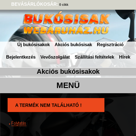
BEVÁSÁRLÓKOSÁR:
0 cikk
Új bukósisakok
Akciós bukósisak
Regisztráció
Bejelentkezés
Vevőszolgálat
Szállítási feltételek
Hírek
A TERMÉK NEM TALÁLHATÓ !