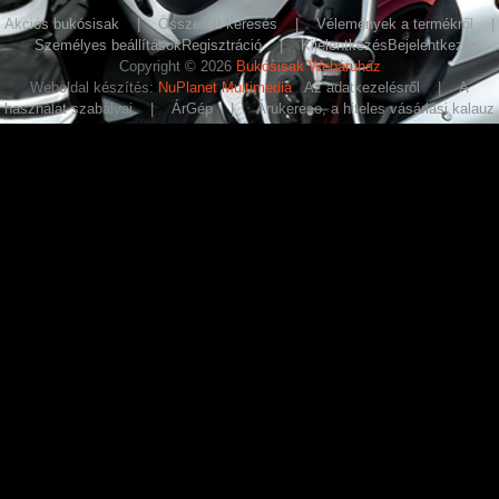
Akciós bukósisak
|
Összetett keresés
|
Vélemények a termékről
|
Személyes beállítások
Regisztráció
|
Kijelentkezés
Bejelentkezés
Copyright © 2026
Bukósisak Webáruház
Weboldal készítés:
NuPlanet Multimedia
Az adatkezelésről
|
A
használat szabályai
|
ÁrGép
|
Árukereso, a hiteles vásárlási kalauz