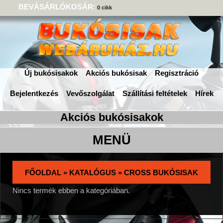
BEVÁSÁRLÓKOSÁR:
0 cikk
Új bukósisakok
Akciós bukósisak
Regisztráció
Bejelentkezés
Vevőszolgálat
Szállítási feltételek
Hírek
FŐOLDAL
»
KATALÓGUS
»
CROSS BUKÓSISAK
Nincs termék ebben a kategóriában.