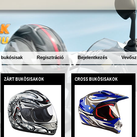
 bukósisak
Regisztráció
Bejelentkezés
Vevősz