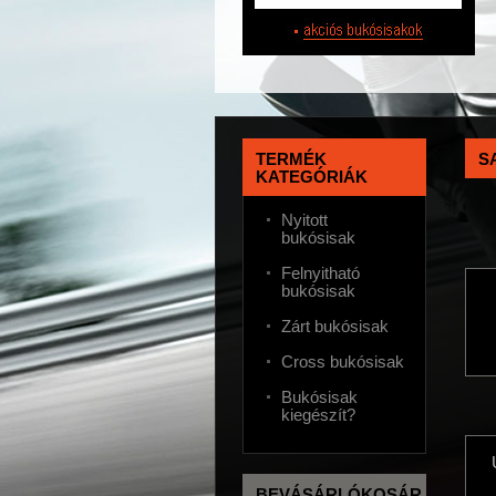
TERMÉK
S
KATEGÓRIÁK
Nyitott
bukósisak
Felnyitható
bukósisak
Zárt bukósisak
Cross bukósisak
Bukósisak
kiegészít?
BEVÁSÁRLÓKOSÁR