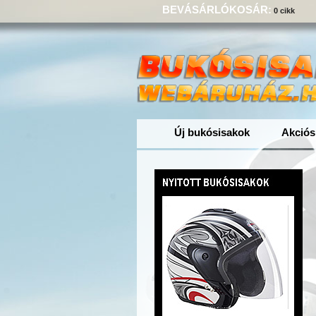
BEVÁSÁRLÓKOSÁR:
0 cikk
Új bukósisakok
Akciós