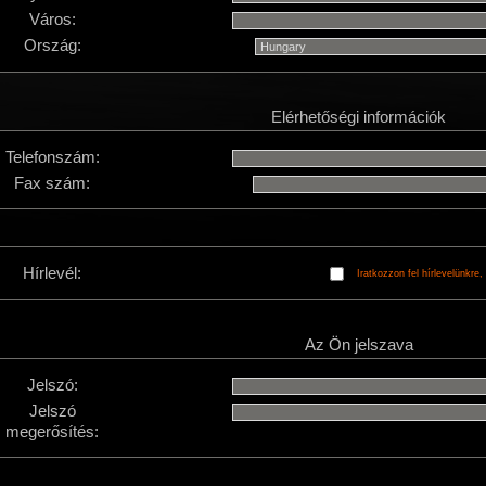
Város:
Ország:
Elérhetőségi információk
Telefonszám:
Fax szám:
Hírlevél:
Iratkozzon fel hírlevelünkre,
Az Ön jelszava
Jelszó:
Jelszó
megerősítés: