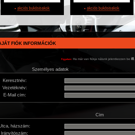
AJÁT FIÓK INFORMÁCIÓK
itt
Ha már van fiókja nálunk jelentkezzen be
.
Figyelem:
Személyes adatok
Keresztnév:
Vezetéknév:
E-Mail cím:
Cím
Utca, házszám:
Irányítószám: