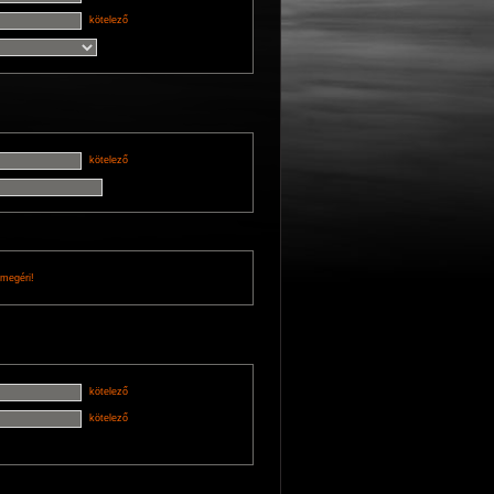
kötelező
kötelező
 megéri!
kötelező
kötelező