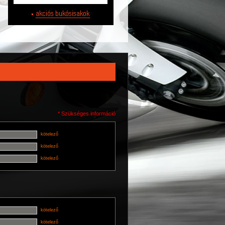
* Szükséges információ
kötelező
kötelező
kötelező
kötelező
kötelező